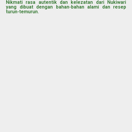
Nikmati rasa autentik dan kelezatan dari Nukiwari
yang dibuat dengan bahan-bahan alami dan resep
turun-temurun.