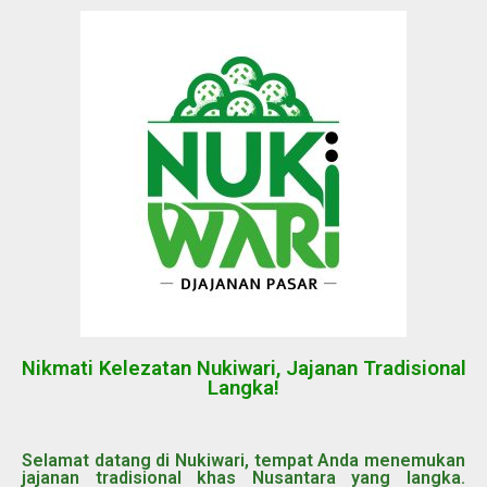
Nikmati Kelezatan Nukiwari, Jajanan Tradisional
Langka!
Selamat datang di Nukiwari, tempat Anda menemukan
jajanan tradisional khas Nusantara yang langka.